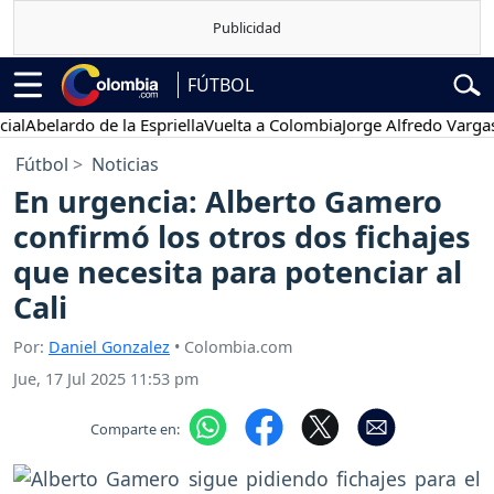
FÚTBOL
belardo de la Espriella
Vuelta a Colombia
Jorge Alfredo Vargas
Gus
Fútbol
Noticias
En urgencia: Alberto Gamero
confirmó los otros dos fichajes
que necesita para potenciar al
Cali
Por:
Daniel Gonzalez
• Colombia.com
Jue, 17 Jul 2025 11:53 pm
Comparte en: