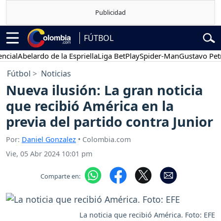
FÚTBOL
l
Abelardo de la Espriella
Liga BetPlay
Spider-Man
Gustavo Petro
Fútbol
Noticias
Nueva ilusión: La gran noticia
que recibió América en la
previa del partido contra Junior
Por:
Daniel Gonzalez
• Colombia.com
Vie, 05 Abr 2024 10:01 pm
Comparte en:
La noticia que recibió América. Foto: EFE