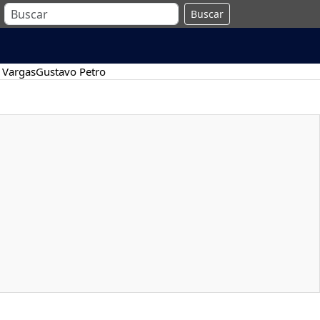
Buscar
 Vargas
Gustavo Petro