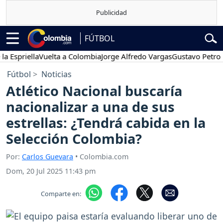
FÚTBOL
riella
Vuelta a Colombia
Jorge Alfredo Vargas
Gustavo Petro
Pos
Fútbol
Noticias
Atlético Nacional buscaría
nacionalizar a una de sus
estrellas: ¿Tendrá cabida en la
Selección Colombia?
Por:
Carlos Guevara
• Colombia.com
Dom, 20 Jul 2025 11:43 pm
Comparte en: