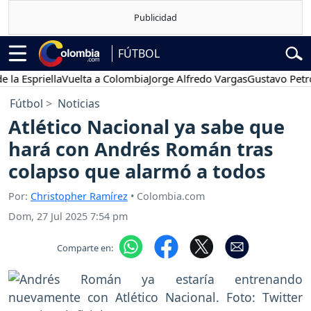
FÚTBOL
Espriella
Vuelta a Colombia
Jorge Alfredo Vargas
Gustavo Petro
P
Fútbol
Noticias
Atlético Nacional ya sabe que
hará con Andrés Román tras
colapso que alarmó a todos
Por:
Christopher Ramírez
• Colombia.com
Dom, 27 Jul 2025 7:54 pm
Comparte en: