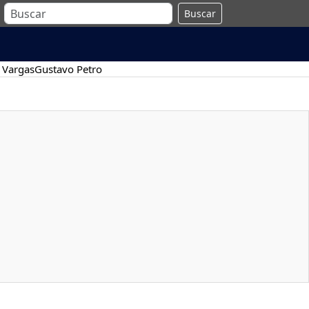
Buscar
 Vargas
Gustavo Petro