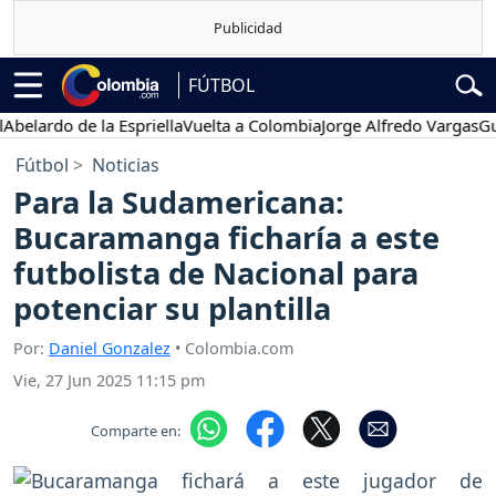
FÚTBOL
rdo de la Espriella
Vuelta a Colombia
Jorge Alfredo Vargas
Gustavo
Fútbol
Noticias
Para la Sudamericana:
Bucaramanga ficharía a este
futbolista de Nacional para
potenciar su plantilla
Por:
Daniel Gonzalez
• Colombia.com
Vie, 27 Jun 2025 11:15 pm
Comparte en: