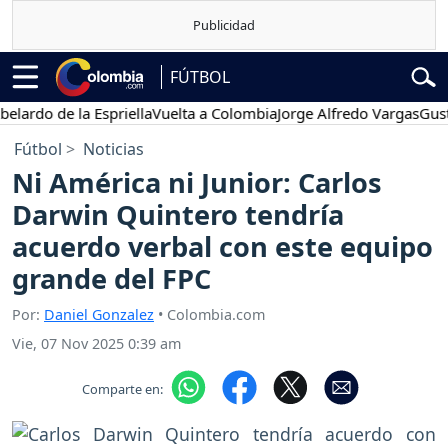
FÚTBOL
do de la Espriella
Vuelta a Colombia
Jorge Alfredo Vargas
Gustavo 
Fútbol
Noticias
Ni América ni Junior: Carlos
Darwin Quintero tendría
acuerdo verbal con este equipo
grande del FPC
Por:
Daniel Gonzalez
• Colombia.com
Vie, 07 Nov 2025 0:39 am
Comparte en: