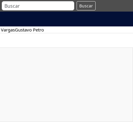
Buscar
 Vargas
Gustavo Petro