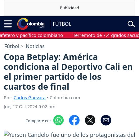
FÚTBOL
ro y pacífico colombiano
Terremoto de 7.4 grados sacudió Cho
Fútbol
Noticias
Copa Betplay: América
condiciona al Deportivo Cali en
el primer partido de los
cuartos de final
Por:
Carlos Guevara
• Colombia.com
Jue, 17 Oct 2024 9:02 pm
Comparte en: