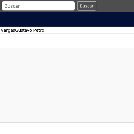
Buscar
 Vargas
Gustavo Petro