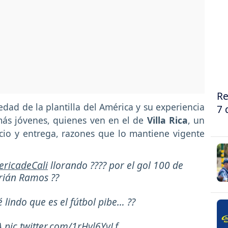
Re
ad de la plantilla del América y su experiencia
7 
más jóvenes, quienes ven en el de
Villa Rica
, un
icio y entrega, razones que lo mantiene vigente
ricadeCali
llorando ???? por el gol 100 de
rián Ramos ??
 lindo que es el fútbol pibe… ??
A
pic.twitter.com/1rHvl6YvLf