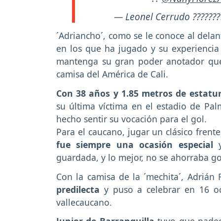
— Leonel Cerrudo ???????
´Adriancho´, como se le conoce al delan
en los que ha jugado y su experienci
mantenga su gran poder anotador que 
camisa del América de Cali.
Con 38 años y 1.85 metros de estatu
su última víctima en el estadio de Pa
hecho sentir su vocación para el gol.
Para el caucano, jugar un clásico frente 
fue siempre una ocasión especial
guardada, y lo mejor, no se ahorraba go
Con la camisa de la ´mechita´, Adriá
predilecta
y puso a celebrar en 16 oc
vallecaucano.