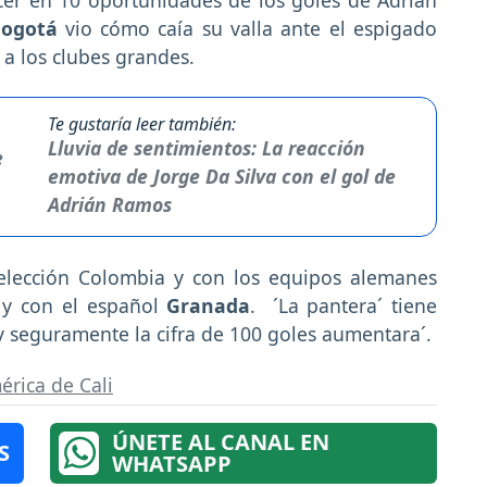
er en 10 oportunidades de los goles de Adrián
 Bogotá
vio cómo caía su valla ante el espigado
 a los clubes grandes.
Te gustaría leer también:
Lluvia de sentimientos: La reacción
emotiva de Jorge Da Silva con el gol de
Adrián Ramos
elección Colombia y con los equipos alemanes
 y con el español
Granada
. ´La pantera´ tiene
 y seguramente la cifra de 100 goles aumentara´.
érica de Cali
ÚNETE AL CANAL EN
S
WHATSAPP