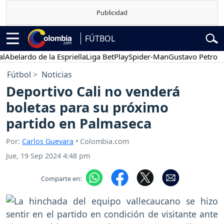
FÚTBOL
lardo de la Espriella
Liga BetPlay
Spider-Man
Gustavo Petro
Pose
Fútbol
Noticias
Deportivo Cali no venderá
boletas para su próximo
partido en Palmaseca
Por:
Carlos Guevara
• Colombia.com
Jue, 19 Sep 2024 4:48 pm
Comparte en: