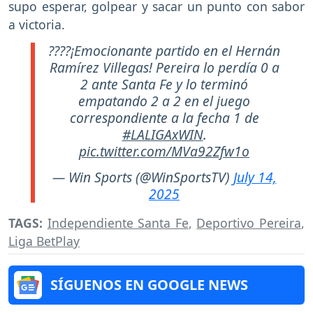
supo esperar, golpear y sacar un punto con sabor
a victoria.
????¡Emocionante partido en el Hernán
Ramírez Villegas! Pereira lo perdía 0 a
2 ante Santa Fe y lo terminó
empatando 2 a 2 en el juego
correspondiente a la fecha 1 de
#LALIGAxWIN
.
pic.twitter.com/MVa92Zfw1o
— Win Sports (@WinSportsTV)
July 14,
2025
TAGS:
Independiente Santa Fe
,
Deportivo Pereira
,
Liga BetPlay
SÍGUENOS EN GOOGLE NEWS