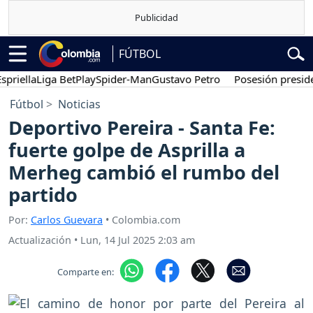
FÚTBOL
la
Liga BetPlay
Spider-Man
Gustavo Petro
Posesión presidencial
Fútbol
Noticias
Deportivo Pereira - Santa Fe:
fuerte golpe de Asprilla a
Merheg cambió el rumbo del
partido
Por:
Carlos Guevara
• Colombia.com
Actualización
•
Lun, 14 Jul 2025 2:03 am
Comparte en: