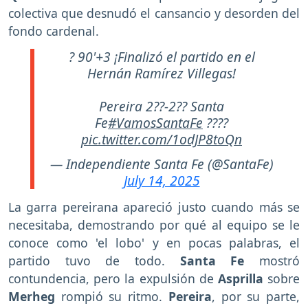
colectiva que desnudó el cansancio y desorden del
fondo cardenal.
? 90'+3 ¡Finalizó el partido en el
Hernán Ramírez Villegas!
Pereira 2??-2?? Santa
Fe
#VamosSantaFe
????
pic.twitter.com/1odJP8toQn
— Independiente Santa Fe (@SantaFe)
July 14, 2025
La garra pereirana apareció justo cuando más se
necesitaba, demostrando por qué al equipo se le
conoce como 'el lobo' y en pocas palabras, el
partido tuvo de todo.
Santa Fe
mostró
contundencia, pero la expulsión de
Asprilla
sobre
Merheg
rompió su ritmo.
Pereira
, por su parte,