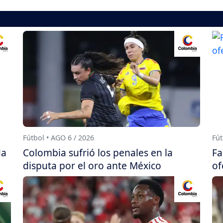
Fútbol • AGO 6 / 2026
Fút
da
Colombia sufrió los penales en la
Fa
disputa por el oro ante México
of