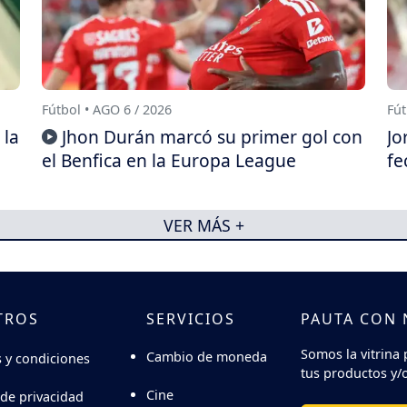
Fútbol • AGO 6 / 2026
Fút
 la
Jhon Durán marcó su primer gol con
Jo
el Benfica en la Europa League
fe
VER MÁS +
TROS
SERVICIOS
PAUTA CON
Somos la vitrina 
Cambio de moneda
 y condiciones
tus productos y/o
Cine
 de privacidad