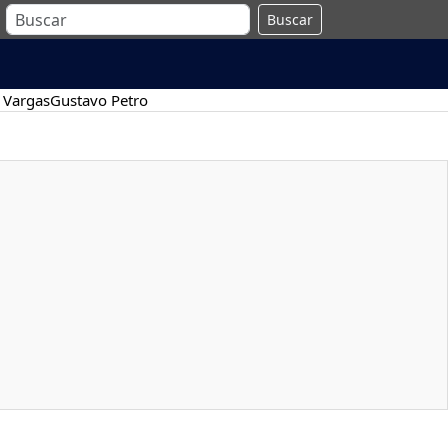
Buscar
 Vargas
Gustavo Petro