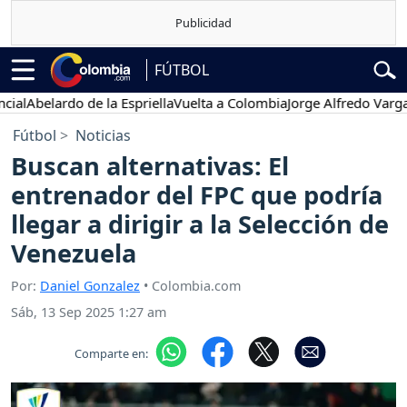
FÚTBOL
elardo de la Espriella
Vuelta a Colombia
Jorge Alfredo Vargas
Gust
Fútbol
Noticias
Buscan alternativas: El
entrenador del FPC que podría
llegar a dirigir a la Selección de
Venezuela
Por:
Daniel Gonzalez
• Colombia.com
Sáb, 13 Sep 2025 1:27 am
Comparte en: