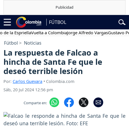
FÚTBOL
a Espriella
Vuelta a Colombia
Jorge Alfredo Vargas
Gustavo Petro
Fútbol
Noticias
La respuesta de Falcao a
hincha de Santa Fe que le
deseó terrible lesión
Por:
Carlos Guevara
• Colombia.com
Sáb, 20 Jul 2024 12:56 pm
Comparte en: