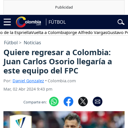
FÚTBOL
a Espriella
Vuelta a Colombia
Jorge Alfredo Vargas
Gustavo Petro
Fútbol
Noticias
Quiere regresar a Colombia:
Juan Carlos Osorio llegaría a
este equipo del FPC
Por:
Daniel Gonzalez
• Colombia.com
Mar, 02 Abr 2024 9:43 pm
Comparte en: