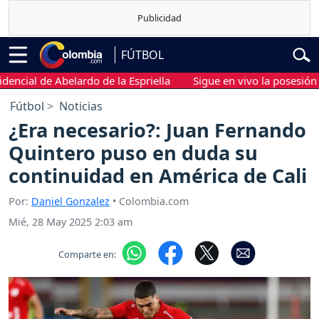
FÚTBOL
l de Abelardo de la Espriella
Sigue en vivo la posesión presid
Fútbol
Noticias
¿Era necesario?: Juan Fernando
Quintero puso en duda su
continuidad en América de Cali
Por:
Daniel Gonzalez
• Colombia.com
Mié, 28 May 2025 2:03 am
Comparte en: