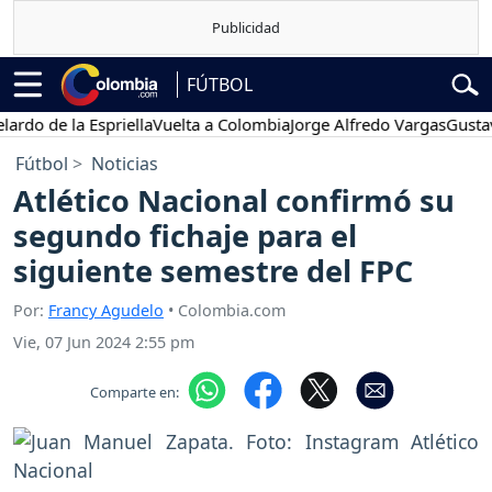
FÚTBOL
 de la Espriella
Vuelta a Colombia
Jorge Alfredo Vargas
Gustavo Pe
Fútbol
Noticias
Atlético Nacional confirmó su
segundo fichaje para el
siguiente semestre del FPC
Por:
Francy Agudelo
• Colombia.com
Vie, 07 Jun 2024 2:55 pm
Comparte en: