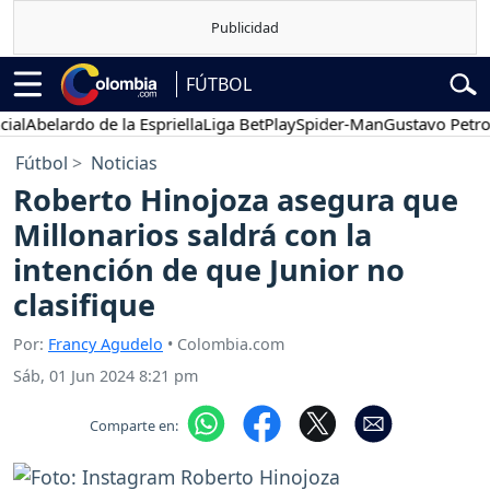
FÚTBOL
belardo de la Espriella
Liga BetPlay
Spider-Man
Gustavo Petro
P
Fútbol
Noticias
Roberto Hinojoza asegura que
Millonarios saldrá con la
intención de que Junior no
clasifique
Por:
Francy Agudelo
• Colombia.com
Sáb, 01 Jun 2024 8:21 pm
Comparte en: