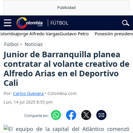
FÚTBOL
bia
Jorge Alfredo Vargas
Gustavo Petro
Posesión presidencial
Abe
Fútbol
Noticias
Junior de Barranquilla planea
contratar al volante creativo de
Alfredo Arias en el Deportivo
Cali
Por:
Carlos Guevara
• Colombia.com
Lun, 14 Jul 2025 8:55 pm
Comparte en: