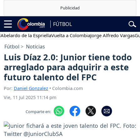
FÚTBOL
ardo de la Espriella
Vuelta a Colombia
Jorge Alfredo Vargas
Gustav
Fútbol
Noticias
Luis Díaz 2.0: Junior tiene todo
arreglado para adquirir a este
futuro talento del FPC
Por:
Daniel Gonzalez
• Colombia.com
Vie, 11 Jul 2025 11:14 pm
Comparte en: