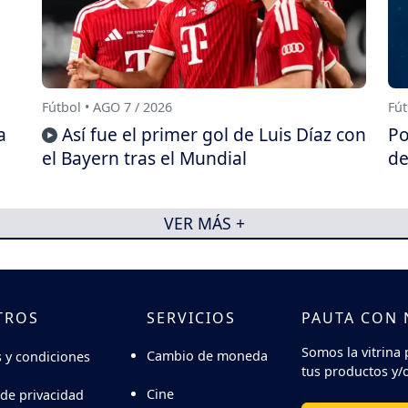
Fútbol • AGO 7 / 2026
Fút
a
Así fue el primer gol de Luis Díaz con
Po
el Bayern tras el Mundial
de
VER MÁS +
TROS
SERVICIOS
PAUTA CON
Somos la vitrina 
Cambio de moneda
 y condiciones
tus productos y/o
Cine
 de privacidad