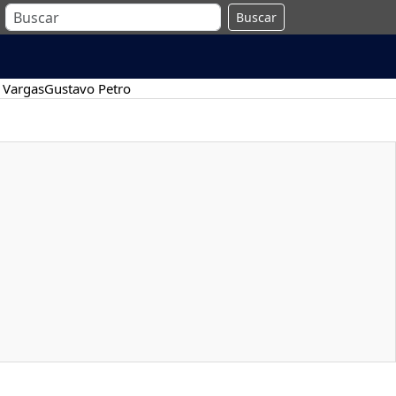
Buscar
 Vargas
Gustavo Petro