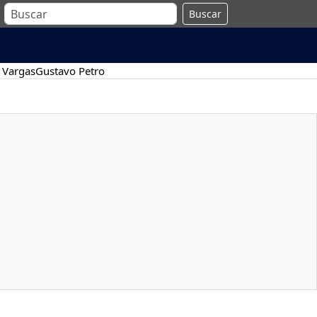
Buscar
 Vargas
Gustavo Petro