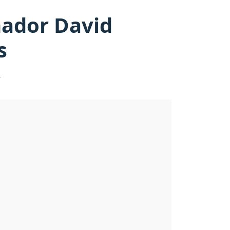
nador David
s
.