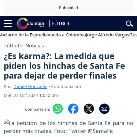
FÚTBOL
do de la Espriella
Vuelta a Colombia
Jorge Alfredo Vargas
Gustavo 
Fútbol
Noticias
¿Es karma?: La medida que
piden los hinchas de Santa Fe
para dejar de perder finales
Por:
Daniel Gonzalez
• Colombia.com
Mié, 23 Oct 2024 10:20 pm
Comparte en: