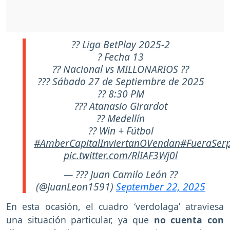
?? Liga BetPlay 2025-2
? Fecha 13
?? Nacional vs MILLONARIOS ??
??? Sábado 27 de Septiembre de 2025
?? 8:30 PM
??? Atanasio Girardot
?? Medellín
?? Win + Fútbol
#AmberCapitalInviertanOVendan
#FueraSer
pic.twitter.com/RlIAF3Wj0l
— ??? Juan Camilo León ??
(@JuanLeon1591)
September 22, 2025
En esta ocasión, el cuadro ‘verdolaga’ atraviesa
una situación particular, ya que
no cuenta con