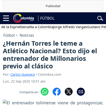
FÚTBOL
spriella
Vuelta a Colombia
Jorge Alfredo Vargas
Gustavo Petro
P
Fútbol
Noticias
¿Hernán Torres le teme a
Atlético Nacional? Esto dijo el
entrenador de Millonarios
previo al clásico
Por:
Carlos Guevara
• Colombia.com
Lun, 22 Sep 2025 10:51 am
Comparte en: