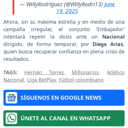
— WillyRodríguez (@WillyRodri13)
June
19, 2025
Ahora, sin su máxima estrella y en medio de una
campaña irregular, el conjunto 'Embajador'
intentará repetir la dosis ante un
Nacional
dirigido, de forma temporal, por
Diego Arias
,
quien busca recuperar confianza en plena crisis de
resultados.
TAGS:
Hernán Torres
,
Millonarios
,
Atlético
Nacional
,
Liga BetPlay
,
Fútbol colombiano
SÍGUENOS EN GOOGLE NEWS
ÚNETE AL CANAL EN WHATSAPP