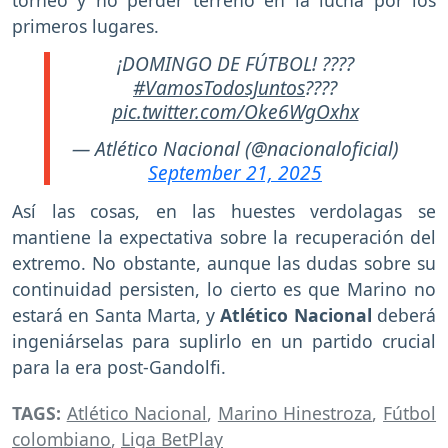
torneo y no perder terreno en la lucha por los
primeros lugares.
¡DOMINGO DE FÚTBOL! ????
#VamosTodosJuntos
????
pic.twitter.com/Oke6WgOxhx
— Atlético Nacional (@nacionaloficial)
September 21, 2025
Así las cosas, en las huestes verdolagas se
mantiene la expectativa sobre la recuperación del
extremo. No obstante, aunque las dudas sobre su
continuidad persisten, lo cierto es que Marino no
estará en Santa Marta, y
Atlético Nacional
deberá
ingeniárselas para suplirlo en un partido crucial
para la era post-Gandolfi.
TAGS:
Atlético Nacional
,
Marino Hinestroza
,
Fútbol
colombiano
,
Liga BetPlay