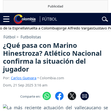
FÚTBOL
 Espriella
Vuelta a Colombia
Jorge Alfredo Vargas
Gustavo Petro
Fútbol
Futbolistas
¿Qué pasa con Marino
Hinestroza? Atlético Nacional
confirma la situación del
jugador
Por:
Carlos Guevara
• Colombia.com
Dom, 21 Sep 2025 3:16 am
Comparte en: