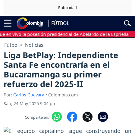
FÚTBOL
 vivo la posesión presidencial de Abelardo de la Espriella
Sig
Fútbol
Noticias
Liga BetPlay: Independiente
Santa Fe encontraría en el
Bucaramanga su primer
refuerzo del 2025-II
Por:
Carlos Guevara
• Colombia.com
Sáb, 24 May 2025 9:04 pm
Comparte en: