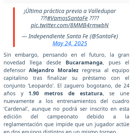
¡Última práctica previa a Valledupar
??!
#VamosSantaFe
????
pic.twitter.com/8MMB4rmwbN
— Independiente Santa Fe (@SantaFe)
May 24, 2025
Sin embargo, pensando en el futuro, la gran
novedad llega desde
Bucaramanga
, pues
el
defensor
Alejandro Moralez
regresa al equipo
capitalino tras finalizar su préstamo con el
conjunto ‘Leopardo’. El zaguero bogotano, de 24
años y
1.90 metros de estatura
, se une
nuevamente a los entrenamientos del cuadro
‘Cardenal’, aunque no podrá ser inscrito en esta
edición del campeonato debido a la
reglamentación que impide que un jugador actúe
en dos equipos distintos en un mismo torneo.