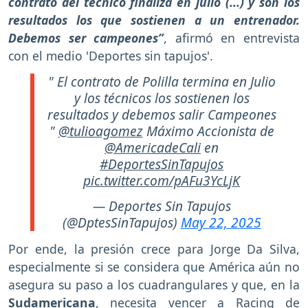
contrato del técnico finaliza en julio (...) y son los
resultados los que sostienen a un entrenador.
Debemos ser campeones”
, afirmó en entrevista
con el medio 'Deportes sin tapujos'.
" El contrato de Polilla termina en Julio
y los técnicos los sostienen los
resultados y debemos salir Campeones
"
@tulioagomez
Máximo Accionista de
@AmericadeCali
en
#DeportesSinTapujos
pic.twitter.com/pAFu3YcLjK
— Deportes Sin Tapujos
(@DptesSinTapujos)
May 22, 2025
Por ende, la presión crece para Jorge Da Silva,
especialmente si se considera que América aún no
asegura su paso a los cuadrangulares y que, en la
Sudamericana
, necesita vencer a Racing de