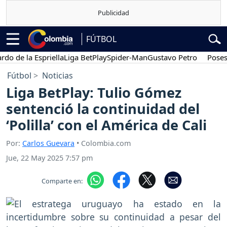
FÚTBOL
 la Espriella
Liga BetPlay
Spider-Man
Gustavo Petro
Posesión p
Fútbol
Noticias
Liga BetPlay: Tulio Gómez
sentenció la continuidad del
‘Polilla’ con el América de Cali
Por:
Carlos Guevara
• Colombia.com
Jue, 22 May 2025 7:57 pm
Comparte en: