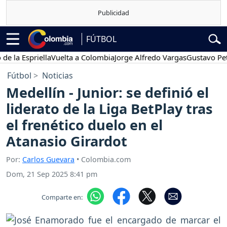
FÚTBOL
spriella
Vuelta a Colombia
Jorge Alfredo Vargas
Gustavo Petro
Po
Fútbol
Noticias
Medellín - Junior: se definió el
liderato de la Liga BetPlay tras
el frenético duelo en el
Atanasio Girardot
Por:
Carlos Guevara
• Colombia.com
Dom, 21 Sep 2025 8:41 pm
Comparte en: