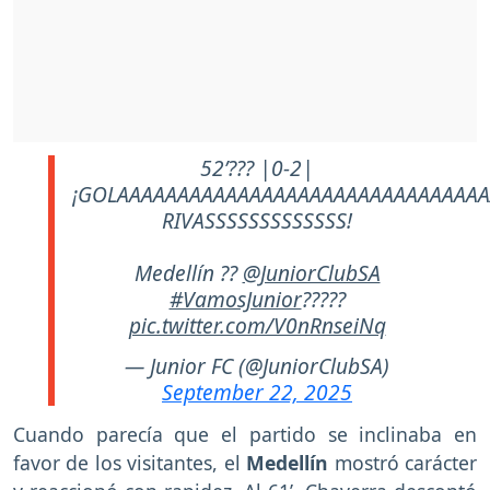
52’??? |0-2|
¡GOLAAAAAAAAAAAAAAAAAAAAAAAAAAAAA
RIVASSSSSSSSSSSSS!
Medellín ??
@JuniorClubSA
#VamosJunior
?????
pic.twitter.com/V0nRnseiNq
— Junior FC (@JuniorClubSA)
September 22, 2025
Cuando parecía que el partido se inclinaba en
favor de los visitantes, el
Medellín
mostró carácter