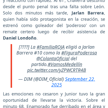
y reaccionó con rapidez. Al 61’, Chaverra descontó
desde el punto penal tras una falta sobre León.
Solo dos minutos más tarde,
Jarlan Barrera
,
quien había sido protagonista en la creación, se
estrenó como goleador del ‘poderoso’ con un
remate certero luego de recibir asistencia de
Daniel Londoño
.
[????] La
#FamiliaROJA
eligió a Jarlan
Barrera #10 como la
#FiguraPoderosa
@ColantaOficial
del
partido.
#VamosMedellín
pic.twitter.com/yZPWCRTR4B
— DIM (@DIM_Oficial)
September 22,
2025
Las emociones no cesaron y Junior tuvo la gran
oportunidad de llevarse la victoria. Sobre el
minuto 68, Enamorado fue derribado en el área y