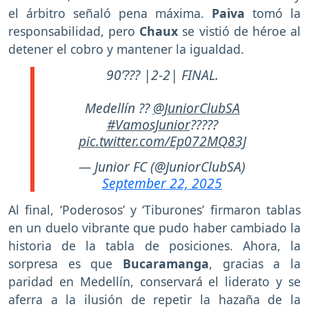
el árbitro señaló pena máxima.
Paiva
tomó la
responsabilidad, pero
Chaux
se vistió de héroe al
detener el cobro y mantener la igualdad.
90’??? |2-2| FINAL.
Medellín ??
@JuniorClubSA
#VamosJunior
?????
pic.twitter.com/Ep072MQ83J
— Junior FC (@JuniorClubSA)
September 22, 2025
Al final, ‘Poderosos’ y ‘Tiburones’ firmaron tablas
en un duelo vibrante que pudo haber cambiado la
historia de la tabla de posiciones. Ahora, la
sorpresa es que
Bucaramanga
, gracias a la
paridad en Medellín, conservará el liderato y se
aferra a la ilusión de repetir la hazaña de la