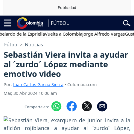
FÚTBOL
 de la Espriella
Vuelta a Colombia
Jorge Alfredo Vargas
Gustavo Pe
Fútbol
Noticias
Sebastián Viera invita a ayudar
al ´zurdo´ López mediante
emotivo video
Por:
Juan Carlos Garcia Sierra
• Colombia.com
Mar, 30 Abr 2024 10:06 am
Comparte en: