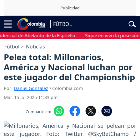
FÚTBOL
cial de Abelardo de la Espriella
Sigue en vivo la posesión pres
Fútbol
Noticias
Pelea total: Millonarios,
América y Nacional luchan por
este jugador del Championship
Por:
Daniel Gonzalez
• Colombia.com
Mar, 15 Jul 2025 11:33 pm
Comparte en: