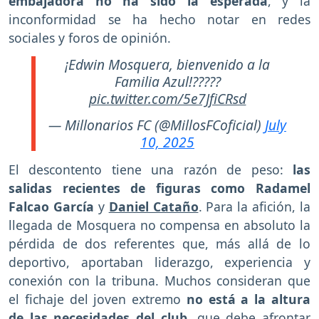
embajadora no ha sido la esperada
, y la
inconformidad se ha hecho notar en redes
sociales y foros de opinión.
¡Edwin Mosquera, bienvenido a la
Familia Azul!?????
pic.twitter.com/5e7JfiCRsd
— Millonarios FC (@MillosFCoficial)
July
10, 2025
El descontento tiene una razón de peso:
las
salidas recientes de figuras como Radamel
Falcao García
y
Daniel Cataño
. Para la afición, la
llegada de Mosquera no compensa en absoluto la
pérdida de dos referentes que, más allá de lo
deportivo, aportaban liderazgo, experiencia y
conexión con la tribuna. Muchos consideran que
el fichaje del joven extremo
no está a la altura
de las necesidades del club
, que debe afrontar