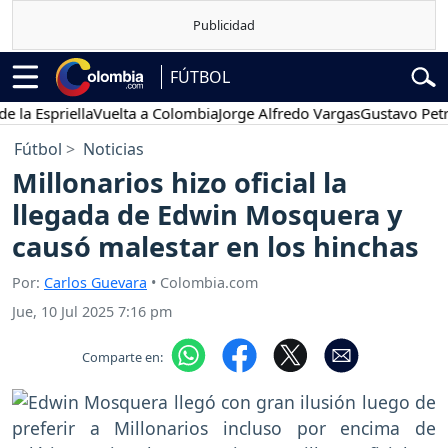
FÚTBOL
spriella
Vuelta a Colombia
Jorge Alfredo Vargas
Gustavo Petro
P
Fútbol
Noticias
Millonarios hizo oficial la
llegada de Edwin Mosquera y
causó malestar en los hinchas
Por:
Carlos Guevara
• Colombia.com
Jue, 10 Jul 2025 7:16 pm
Comparte en: