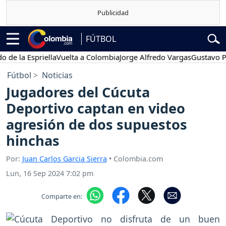
FÚTBOL
a Espriella
Vuelta a Colombia
Jorge Alfredo Vargas
Gustavo Petro
Fútbol
Noticias
Jugadores del Cúcuta
Deportivo captan en video
agresión de dos supuestos
hinchas
Por:
Juan Carlos Garcia Sierra
• Colombia.com
Lun, 16 Sep 2024 7:02 pm
Comparte en: