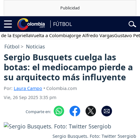
FÚTBOL
Espriella
Vuelta a Colombia
Jorge Alfredo Vargas
Gustavo Petro
Fútbol
Noticias
Sergio Busquets cuelga las
botas: el mediocampo pierde a
su arquitecto más influyente
Por:
Laura Campo
• Colombia.com
Vie, 26 Sep 2025 3:35 pm
Comparte en:
Sergio Busquets. Foto: Twitter 5sergiob