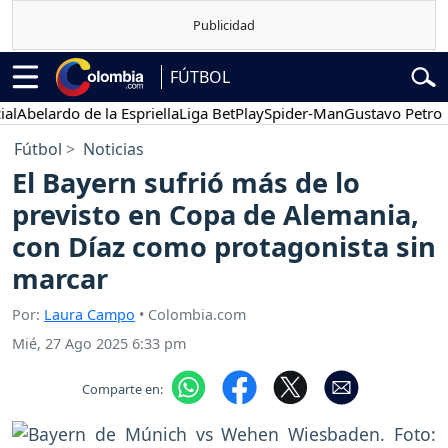
FÚTBOL
elardo de la Espriella
Liga BetPlay
Spider-Man
Gustavo Petro
Po
Fútbol
Noticias
El Bayern sufrió más de lo
previsto en Copa de Alemania,
con Díaz como protagonista sin
marcar
Por:
Laura Campo
• Colombia.com
Mié, 27 Ago 2025 6:33 pm
Comparte en: