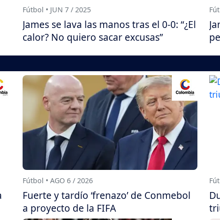
Fútbol • JUN 7 / 2025
Fút
James se lava las manos tras el 0-0: “¿El
Ja
calor? No quiero sacar excusas”
pe
Fútbol • AGO 6 / 2026
Fút
a
Fuerte y tardío ‘frenazo’ de Conmebol
Du
a proyecto de la FIFA
tr