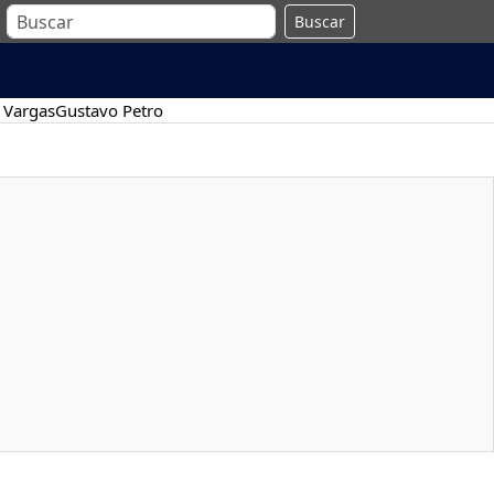
Buscar
 Vargas
Gustavo Petro