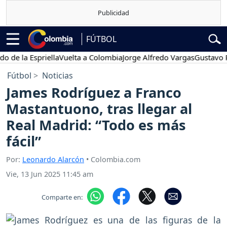
FÚTBOL
la Espriella
Vuelta a Colombia
Jorge Alfredo Vargas
Gustavo Petro
Fútbol
Noticias
James Rodríguez a Franco
Mastantuono, tras llegar al
Real Madrid: “Todo es más
fácil”
Por:
Leonardo Alarcón
• Colombia.com
Vie, 13 Jun 2025 11:45 am
Comparte en: