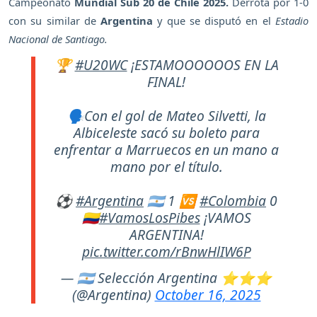
Campeonato
Mundial Sub 20 de Chile 2025.
Derrota por 1-0
con su similar de
Argentina
y que se disputó en el
Estadio
Nacional de Santiago.
🏆
#U20WC
¡ESTAMOOOOOOS EN LA
FINAL!
🗣️Con el gol de Mateo Silvetti, la
Albiceleste sacó su boleto para
enfrentar a Marruecos en un mano a
mano por el título.
⚽
#Argentina
🇦🇷 1 🆚
#Colombia
0
🇨🇴
#VamosLosPibes
¡VAMOS
ARGENTINA!
pic.twitter.com/rBnwHlIW6P
— 🇦🇷 Selección Argentina ⭐⭐⭐
(@Argentina)
October 16, 2025