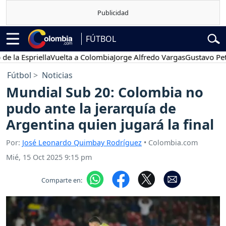
FÚTBOL
spriella
Vuelta a Colombia
Jorge Alfredo Vargas
Gustavo Petro
Po
Fútbol
Noticias
Mundial Sub 20: Colombia no
pudo ante la jerarquía de
Argentina quien jugará la final
Por:
José Leonardo Quimbay Rodríguez
• Colombia.com
Mié, 15 Oct 2025 9:15 pm
Comparte en: