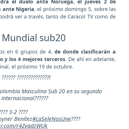
drá el duelo ante Noruega, el jueves 2 de
s ante Nigeria
, el próximo domingo 5, sobre las
s podrá ver a través, tanto de Caracol TV como de
el Mundial sub20
dos en 6 grupos de 4,
de donde clasificarán a
o y los 4 mejores terceros
. De ahí en adelante,
 final, el próximo 19 de octubre.
 ?????? ??????????????!
 Colombia Masculina Sub 20 en su segundo
 internacional??????
???? 3-2 ????
Royner Benítez
#LaSeleNosUne
????
ter.com/r4ZvqdzWUk