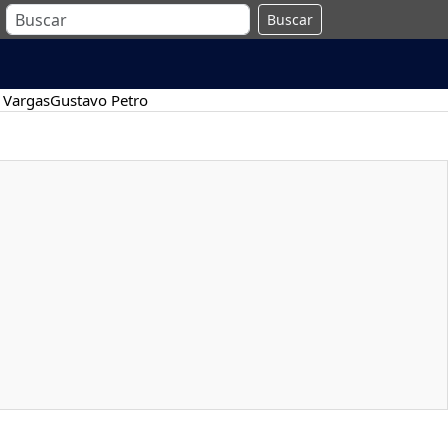
Buscar
 Vargas
Gustavo Petro