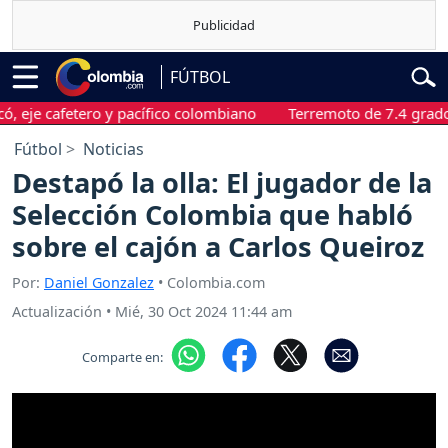
FÚTBOL
 cafetero y pacífico colombiano
Terremoto de 7.4 grados sac
Fútbol
Noticias
Destapó la olla: El jugador de la
Selección Colombia que habló
sobre el cajón a Carlos Queiroz
Por:
Daniel Gonzalez
• Colombia.com
Actualización
•
Mié, 30 Oct 2024 11:44 am
Comparte en: