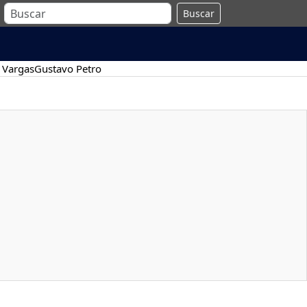
Buscar
 Vargas
Gustavo Petro