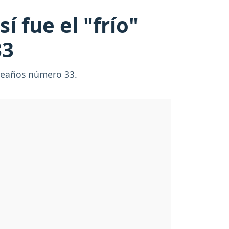
 fue el "frío"
33
pleaños número 33.