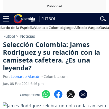
FÚTBOL
 de la Espriella
Vuelta a Colombia
Jorge Alfredo Vargas
Gustavo Pe
Fútbol
Noticias
Selección Colombia: James
Rodríguez y su relación con la
camiseta cafetera. ¿Es una
leyenda?
Por:
Leonardo Alarcón
• Colombia.com
Jue, 08 Feb 2024 6:46 pm
Comparte en: