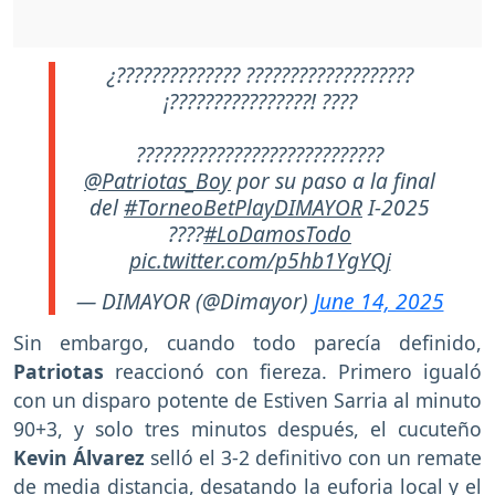
¿?????????????? ???????????????????
¡????????????????! ????
????????????????????????????
@Patriotas_Boy
por su paso a la final
del
#TorneoBetPlayDIMAYOR
I-2025
????
#LoDamosTodo
pic.twitter.com/p5hb1YgYQj
— DIMAYOR (@Dimayor)
June 14, 2025
Sin embargo, cuando todo parecía definido,
Patriotas
reaccionó con fiereza. Primero igualó
con un disparo potente de Estiven Sarria al minuto
90+3, y solo tres minutos después, el cucuteño
Kevin Álvarez
selló el 3-2 definitivo con un remate
de media distancia, desatando la euforia local y el