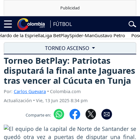
FÚTBOL
de la Espriella
Liga BetPlay
Spider-Man
Gustavo Petro
Posesión 
TORNEO ASCENSO
Torneo BetPlay: Patriotas
disputará la final ante Jaguares
tras vencer al Cúcuta en Tunja
Por:
Carlos Guevara
• Colombia.com
Actualización
•
Vie, 13 Jun 2025 8:34 pm
Comparte en: