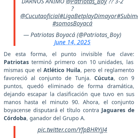
DARNOS ÁNIMO
@Patriotas_Boy
?? 3-2
?
@Cucutaoficial
#LigaBetplayDimayor
#Subimo
#somosBoyacá
— Patriotas Boyacá (@Patriotas_Boy)
June 14, 2025
De esta forma, el punto invisible fue clave:
Patriotas
terminó primero con 10 unidades, las
mismas que el
Atlético Huila
, pero el reglamento
favoreció al conjunto de Tunja.
Cúcuta
, con 9
puntos, quedó eliminado de forma dramática,
dejando escapar la clasificación que tuvo en sus
manos hasta el minuto 90. Ahora, el conjunto
boyacense disputará el título contra
Jaguares de
Córdoba
, ganador del Grupo A.
pic.twitter.com/YfpBHRYjJ4