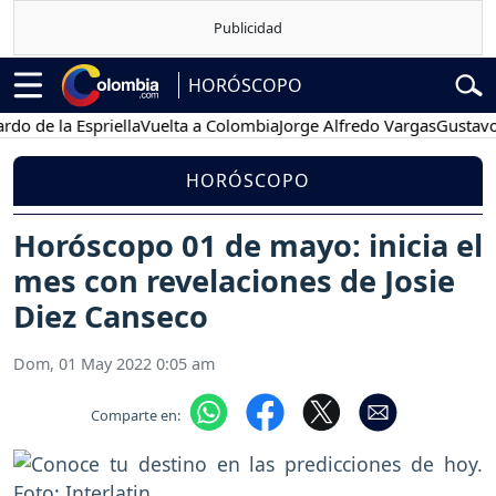
HORÓSCOPO
 la Espriella
Vuelta a Colombia
Jorge Alfredo Vargas
Gustavo Petr
HORÓSCOPO
Horóscopo 01 de mayo: inicia el
mes con revelaciones de Josie
Diez Canseco
Dom, 01 May 2022 0:05 am
Comparte en: