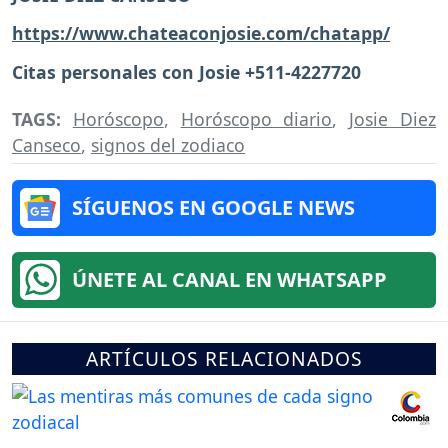
https://www.chateaconjosie.com/chatapp/
Citas personales con Josie +511-4227720
TAGS:
Horóscopo
,
Horóscopo diario
,
Josie Diez
Canseco
,
signos del zodiaco
SÍGUENOS EN GOOGLE NEWS
ÚNETE AL CANAL EN WHATSAPP
ARTÍCULOS RELACIONADOS