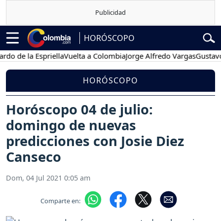
HORÓSCOPO
la Espriella
Vuelta a Colombia
Jorge Alfredo Vargas
Gustavo Petro
HORÓSCOPO
Horóscopo 04 de julio:
domingo de nuevas
predicciones con Josie Diez
Canseco
Dom, 04 Jul 2021 0:05 am
Comparte en: