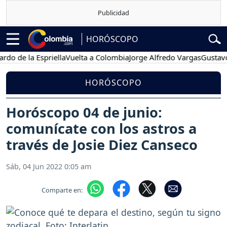
HORÓSCOPO
 la Espriella
Vuelta a Colombia
Jorge Alfredo Vargas
Gustavo Petr
HORÓSCOPO
Horóscopo 04 de junio:
comunícate con los astros a
través de Josie Diez Canseco
Sáb, 04 Jun 2022 0:05 am
Comparte en: