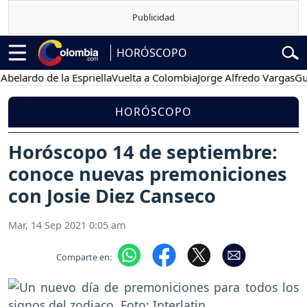
HORÓSCOPO
rdo de la Espriella
Vuelta a Colombia
Jorge Alfredo Vargas
Gustavo
HORÓSCOPO
Horóscopo 14 de septiembre:
conoce nuevas premoniciones
con Josie Diez Canseco
Mar, 14 Sep 2021 0:05 am
Comparte en: