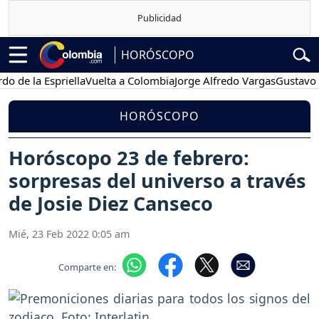
HORÓSCOPO
a Espriella
Vuelta a Colombia
Jorge Alfredo Vargas
Gustavo Petro
HORÓSCOPO
Horóscopo 23 de febrero:
sorpresas del universo a través
de Josie Diez Canseco
Mié, 23 Feb 2022 0:05 am
Comparte en: